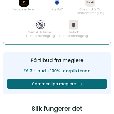
Privatmegleren
RE/MAX
Røisland & Co
Eiendomsmegling
Sem & Johnsen
Tinholt
Eiendomsmegling
Eiendomsmegling
Få tilbud fra meglere
Få 3 tilbud • 100% uforpliktende
Sammenlign meglere
Slik fungerer det