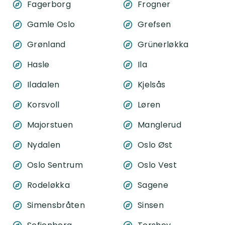
Fagerborg
Frogner
Gamle Oslo
Grefsen
Grønland
Grünerløkka
Hasle
Ila
Iladalen
Kjelsås
Korsvoll
Løren
Majorstuen
Manglerud
Nydalen
Oslo Øst
Oslo Sentrum
Oslo Vest
Rodeløkka
Sagene
Simensbråten
Sinsen