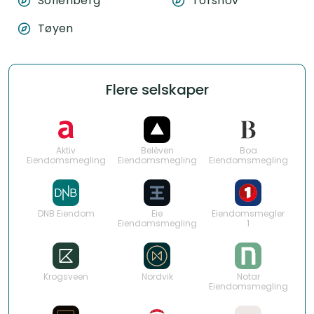
Sofienberg
Torshov
Tøyen
Flere selskaper
Aktiv
Belèven
Boa
Eiendomsmegling
Eiendomsmegling
Eiendomsmegling
DNB Eiendom
Eie
Eiendomsmegler
Eiendomsmegling
1
Krogsveen
Nordvik
Notar
Eiendomsmegling