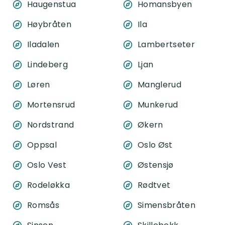
Haugenstua
Homansbyen
Høybråten
Ila
Iladalen
Lambertseter
Lindeberg
Ljan
Løren
Manglerud
Mortensrud
Munkerud
Nordstrand
Økern
Oppsal
Oslo Øst
Oslo Vest
Østensjø
Rodeløkka
Rødtvet
Romsås
Simensbråten