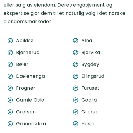
eller salg av eiendom. Deres engasjement og
ekspertise gjør dem til et naturlig valg i det norske
eiendomsmarkedet.
Abildsø
Alna
Bjørnerud
Bjørvika
Bøler
Bygdøy
Dælenenga
Ellingsrud
Frogner
Furuset
Gamle Oslo
Godlia
Grefsen
Grorud
Grünerløkka
Hasle