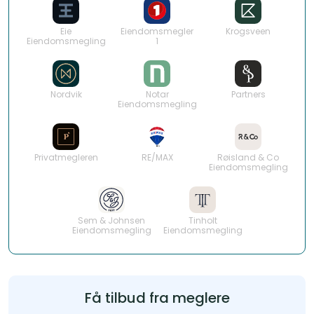
Eie
Eiendomsmegler
Krogsveen
Eiendomsmegling
1
Nordvik
Notar
Partners
Eiendomsmegling
Privatmegleren
RE/MAX
Røisland & Co
Eiendomsmegling
Sem & Johnsen
Tinholt
Eiendomsmegling
Eiendomsmegling
Få tilbud fra meglere