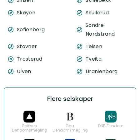
Sinsen
Skillebekk
Skøyen
Skullerud
Søndre
Sofienberg
Nordstrand
Stovner
Teisen
Trosterud
Tveita
Ulven
Uranienborg
Flere selskaper
Belèven
Boa
DNB Eiendom
Eiendomsmegling
Eiendomsmegling