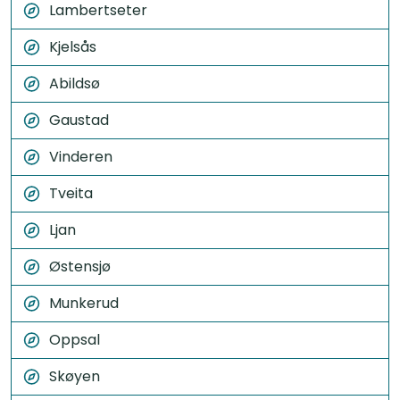
Lambertseter
Kjelsås
Abildsø
Gaustad
Vinderen
Tveita
Ljan
Østensjø
Munkerud
Oppsal
Skøyen