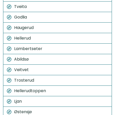
Tveita
Godlia
Haugerud
Hellerud
Lambertseter
Abildsø
Veitvet
Trosterud
Hellerudtoppen
Ljan
Østensjø