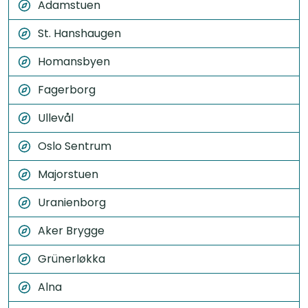
Adamstuen
St. Hanshaugen
Homansbyen
Fagerborg
Ullevål
Oslo Sentrum
Majorstuen
Uranienborg
Aker Brygge
Grünerløkka
Alna